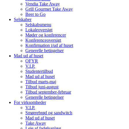
Vendia Take Away
Grill Gourmet Take Away
Beer to Go
Selskaber
Selskabsmenu
Lokaleoversigt
Møder og konferencer
Konferenceoversigt
Konfirmation i/ud af huset
Generelle betingelser
Mad ud af huset
OFYR
V.I.P.
Studentertilbud
Mad ud af huset
Tilbud marts-maj
Tilbud juni-august
Tilbud september-februar
Generelle betingelser
For virksomheder
V.I.P.
Smørrebrød og sandwitch
Mad ud af huset
Take Away
Leje af fadølsanlæg