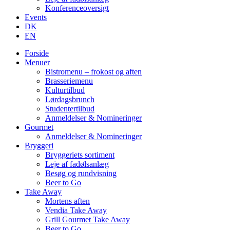
Konferenceoversigt
Events
DK
EN
Forside
Menuer
Bistromenu – frokost og aften
Brasseriemenu
Kulturtilbud
Lørdagsbrunch
Studentertilbud
Anmeldelser & Nomineringer
Gourmet
Anmeldelser & Nomineringer
Bryggeri
Bryggeriets sortiment
Leje af fadølsanlæg
Besøg og rundvisning
Beer to Go
Take Away
Mortens aften
Vendia Take Away
Grill Gourmet Take Away
Beer to Go