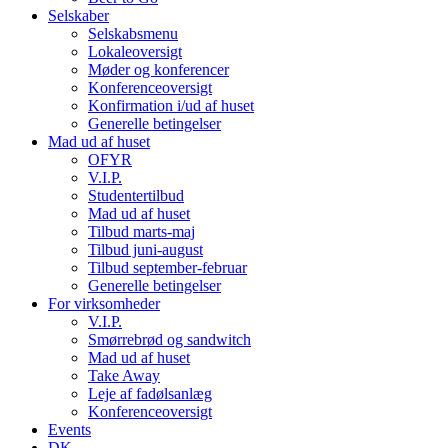
Selskaber
Selskabsmenu
Lokaleoversigt
Møder og konferencer
Konferenceoversigt
Konfirmation i/ud af huset
Generelle betingelser
Mad ud af huset
OFYR
V.I.P.
Studentertilbud
Mad ud af huset
Tilbud marts-maj
Tilbud juni-august
Tilbud september-februar
Generelle betingelser
For virksomheder
V.I.P.
Smørrebrød og sandwitch
Mad ud af huset
Take Away
Leje af fadølsanlæg
Konferenceoversigt
Events
DK