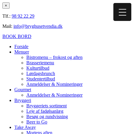
×
Tlf.:
98 92 22 29
Mail:
info@bryghusetvendia.dk
BOOK BORD
Forside
Menuer
Bistromenu – frokost og aften
Brasseriemenu
Kulturtilbud
Lørdagsbrunch
Studentertilbud
Anmeldelser & Nomineringer
Gourmet
Anmeldelser & Nomineringer
Bryggeri
Bryggeriets sortiment
Leje af fadølsanlæg
Besøg og rundvisning
Beer to Go
Take Away
Mortens aften